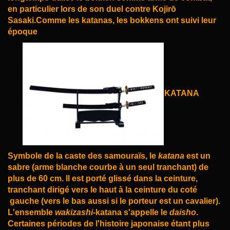
en
particulier
lors de son duel contre Kojirō
Sasaki.Comme les katanas, les bokkens ont suivi leur
époque
KATANA
Symbole de la
caste
des
samouraïs
, le
katana
est un
sabre
(
arme blanche
courbe à un seul tranchant) de
plus de 60 cm. Il est porté glissé dans la ceinture,
tranchant dirigé vers le haut à la ceinture du coté
gauche (vers le bas aussi si le porteur est un cavalier).
L'ensemble
wakizashi
-katana s'appelle le
daisho
.
Certaines périodes de l'
histoire japonaise
étant plus