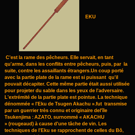
EKU
C'est la rame des pêcheurs. Elle servait, en tant
qu'arme, dans les conflits entre pêcheurs, puis, par
la
suite, contre les assaillants étrangers.Un coup porté
avec la partie plate de la rame est si puissant
qu'il
pouvait décapiter. Cette même partie était aussi utilisée
pour projeter du sable dans les yeux de
l'adversaire.
L'extrémité de la partie plate est pointue. La technique
dénommée « l'Eku de Tsugen Akachu ».fut
transmise
par un guerrier très connu et originaire del'île
Tsukenjima : AZATO, surnommé « AKACHU
»
(rougeaud) à cause d'une tâche de vin. Les
techniques de l'Eku se rapprochent de celles du Bô,