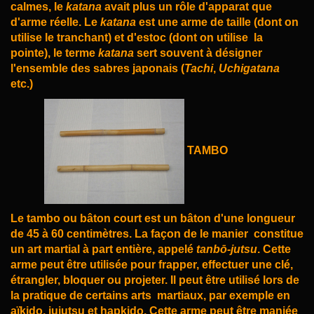
calmes, le
katana
avait plus un rôle d'apparat que
d'
arme
réelle. Le
katana
est une arme de
taille
(dont on
utilise le tranchant) et d'
estoc
(dont on utilise
la
pointe), le terme
katana
sert souvent à désigner
l'ensemble des
sabres japonais
(
Tachi
,
Uchigatana
etc.)
TAMBO
Le tambo ou bâton court est un bâton d'une longueur
de 45 à 60 centimètres. La façon de le manier
constitue
un art martial à part entière, appelé
tanbō-jutsu
. Cette
arme peut être utilisée pour frapper,
effectuer une clé,
étrangler, bloquer ou projeter. Il peut être utilisé lors de
la pratique de certains arts
martiaux, par exemple en
aïkido
,
jujutsu
et
hapkido
. Cette arme peut être maniée